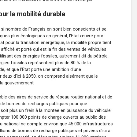
ur la mobilité durable
et si nombre de Français en sont bien conscients et se
iques plus écologiques en général, l’Etat œuvre pour
t pour la transition énergétique, la mobilité propre tient
 affiché et porté qui est la fin des ventes de véhicules
utilisant des énergies fossiles, autrement dit du pétrole,
ergies fossiles représentent plus de 80 % de la
, et que l’Etat porte une ambition d’une
 deux d’ici à 2050, on comprend aisément que le
 du gouvernement.
mble des aires de service du réseau routier national et de
on de bornes de recharges publiques pour que
e soit plus un frein à la montée en puissance du véhicule
mpter 100 000 points de charge ouverts au public dès
au national ne compte environ que 45 000 infrastructures
llions de bornes de recharge publiques et privées d’ici à