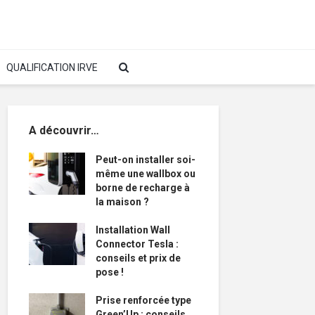
QUALIFICATION IRVE
A découvrir…
Peut-on installer soi-
même une wallbox ou
borne de recharge à
la maison ?
Installation Wall
Connector Tesla :
conseils et prix de
pose !
Prise renforcée type
Green’Up : conseils,