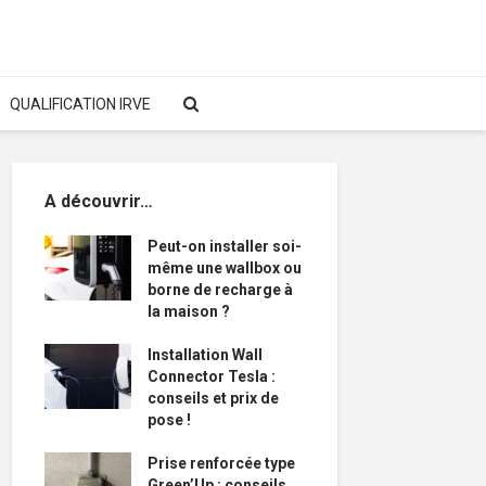
QUALIFICATION IRVE
A découvrir…
Peut-on installer soi-
même une wallbox ou
borne de recharge à
la maison ?
Installation Wall
Connector Tesla :
conseils et prix de
pose !
Prise renforcée type
Green’Up : conseils,