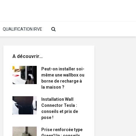
QUALIFICATION IRVE
A découvrir…
Peut-on installer soi-
même une wallbox ou
borne de recharge à
la maison ?
Installation Wall
Connector Tesla :
conseils et prix de
pose !
Prise renforcée type
Green’Up : conseils,