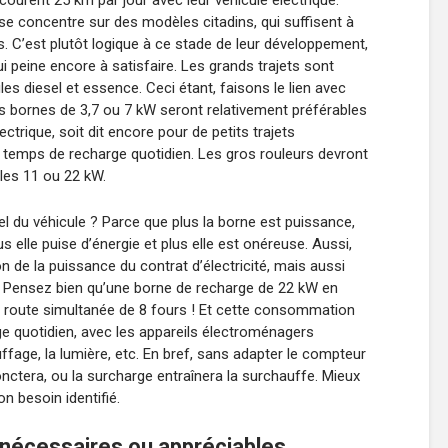
ourent 25 km par jour avec leur véhicule électrique.
se concentre sur des modèles citadins, qui suffisent à
ers. C’est plutôt logique à ce stade de leur développement,
i peine encore à satisfaire. Les grands trajets sont
s diesel et essence. Ceci étant, faisons le lien avec
 Les bornes de 3,7 ou 7 kW seront relativement préférables
ctrique, soit dit encore pour de petits trajets
t temps de recharge quotidien. Les gros rouleurs devront
les 11 ou 22 kW.
el du véhicule ? Parce que plus la borne est puissance,
s elle puise d’énergie et plus elle est onéreuse. Aussi,
on de la puissance du contrat d’électricité, mais aussi
 Pensez bien qu’une borne de recharge de 22 kW en
n route simultanée de 8 fours ! Et cette consommation
sage quotidien, avec les appareils électroménagers
fage, la lumière, etc. En bref, sans adapter le compteur
sjonctera, ou la surcharge entraînera la surchauffe. Mieux
n besoin identifié.
s nécessaires ou appréciables