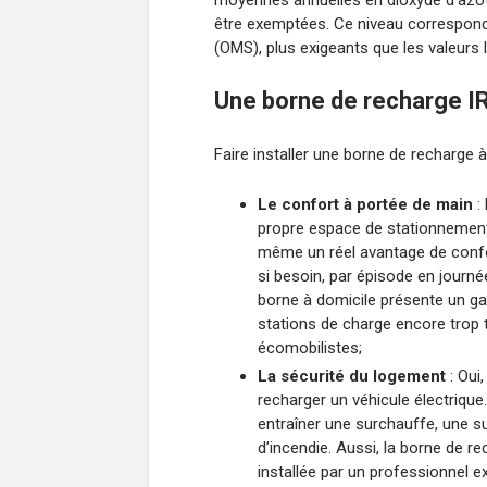
moyennes annuelles en dioxyde d’azot
être exemptées. Ce niveau correspond 
(OMS), plus exigeants que les valeurs 
Une borne de recharge IRV
Faire installer une borne de recharge
Le confort à portée de main
:
propre espace de stationnemen
même un réel avantage de confort
si besoin, par épisode en journée 
borne à domicile présente un ga
stations de charge encore trop 
écomobilistes;
La sécurité du logement
: Oui
recharger un véhicule électrique
entraîner une surchauffe, une s
d’incendie. Aussi, la borne de re
installée par un professionnel e