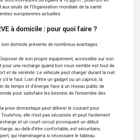
e sont inférieures ou égales à 10 µg/m
, pourront en
aux seuils de l’Organisation mondiale de la santé
limites européennes actuelles.
E à domicile : pour quoi faire ?
 à son domicile présente de nombreux avantages :
 Disposer de son propre équipement, accessible sur son
t pour une recharge quand bon nous semble est tout de
 et de sérénité. Le véhicule peut charger durant la nuit
s’il le faut. Loin d’être un gadget ou un caprice, la
in de temps et d’énergie face à un réseau public de
timide pour satisfaire les besoins de l’ensemble des
, la prise domestique peut délivrer le courant pour
. Toutefois, elle n’est pas sécurisée et peut facilement
urcharge et un court-circuit provoquant un début
charge, au-delà d’être confortable, est sécuritaire,
xpert, qui réaménagera si nécessaire le tableau