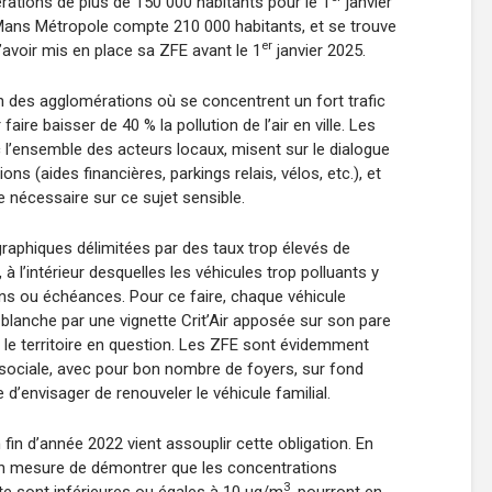
rations de plus de 150 000 habitants pour le 1
janvier
ans Métropole compte 210 000 habitants, et se trouve
er
’avoir mis en place sa ZFE avant le 1
janvier 2025.
on des agglomérations où se concentrent un fort trafic
aire baisser de 40 % la pollution de l’air en ville. Les
 l’ensemble des acteurs locaux, misent sur le dialogue
ons (aides financières, parkings relais, vélos, etc.), et
e nécessaire sur ce sujet sensible.
raphiques délimitées par des taux trop élevés de
, à l’intérieur desquelles les véhicules trop polluants y
ons ou échéances. Pour ce faire, chaque véhicule
 blanche par une vignette Crit’Air apposée sur son pare
ur le territoire en question. Les ZFE sont évidemment
e sociale, avec pour bon nombre de foyers, sur fond
le d’envisager de renouveler le véhicule familial.
fin d’année 2022 vient assouplir cette obligation. En
 en mesure de démontrer que les concentrations
3