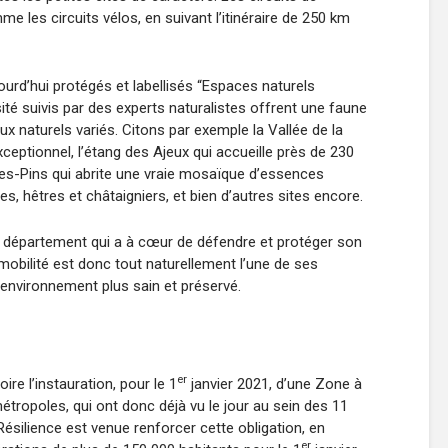
les circuits vélos, en suivant l’itinéraire de 250 km
ourd’hui protégés et labellisés “Espaces naturels
sité suivis par des experts naturalistes offrent une faune
eux naturels variés. Citons par exemple la Vallée de la
ceptionnel, l’étang des Ajeux qui accueille près de 230
-les-Pins qui abrite une vraie mosaïque d’essences
s, hêtres et châtaigniers, et bien d’autres sites encore.
n département qui a à cœur de défendre et protéger son
omobilité est donc tout naturellement l’une de ses
 environnement plus sain et préservé.
er
ire l’instauration, pour le 1
janvier 2021, d’une Zone à
tropoles, qui ont donc déjà vu le jour au sein des 11
 Résilience est venue renforcer cette obligation, en
er